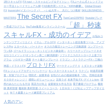
1秒スキャルFX
FX-navi ～スキャルピング＆デイトレ～
FXぷーさん式トレンドフォ
ロー手法トレードマニュアル輝
FX自動売買システム「KIRIN麒麟」
Global Dream
FX
Inuversity(イヌバーシティ) ～いぬ大学～ 犬のしつけ教材
SKILLBUSINESS
The Secret FX
MASTERS
TwinCam225PRO
Youtubeプレナ
「超」秒速
ー育成プログラム
YouTube集客オンラインスクール
スキャルFX・成功のイデア
お悩みコ
ンテンツアフィリエイト
イサム・デルタFX
インターネット総合集客ツール アメプ
レスPro
エターナル・パートナー
オスの力復活トレーニング活動講座
コンプリート
ワンEA
ゴールドラッシュ～ネットビジネス錬金術～
スリーステップトレードネオ
ゼロコリメソッド(オンライン肩こり解消講座)
ソフトテニスのストローク上達プロ
グラム
ソロギター講座
チート級テンプレート
ドラゴン・ストラテジーFX～三種の
プロトリFX
神器～ドラストFX
マーケティングＦＸ
ミダスタッチ波動
FX レジェンドアカデミーパッケージ
モンスタースキャルＦＸ
ラクゾン
剣道昇段審
査・対策プログラム
増田式・副業革命
女性のための復縁攻略本『Z9』
恐怖症改善
６０分チャレンジ！
感情レボリューション
文殊ラボ
未来予知 FX -デイトレism-
理
想のあなたになる方法
英語力が向上
金髪彼女を作る方法
電子書籍プログラム
魔術
師 奥村部屋
魔術師 奥村部屋-スイートコース-
１日８分！くびれヒップアップダイエ
ット
ＭＴ４裁量トレード練習君プレミアム
人気のアレ