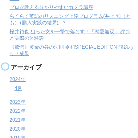
プロが教える分かりやすいカメラ講座
らくらく英語のリスニング上達プログラム(井上 知（と
も）) 購入実践の結果は？
桜井裕也 狙った女を一撃で落とす！「恋愛無双」 評判
と実際の体験談
《驚愕》黄金の谷の法則 令和SPECIAL EDITION 問題あ
り？成果
アーカイブ
2024年
4月
2023年
2022年
2021年
2020年
2019年