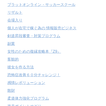
ブラットオンライン・サッカースクール
リザルト
会場入り
個人が在宅で稼ぐ為の 情報販売ビジネス
剣道昇段審査・対策プログラム
副業
女性のための復縁攻略本『Z9』
客観的
彼女を作る方法
恐怖症改善６０分チャレンジ！
感情レボリューション
散財
柔道体力強化プログラム