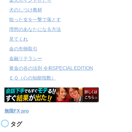
楽天ポイントせどり
犬のしつけ教材
狙った女を一撃で落とす
理想のあなたになる方法
見てくれ
金の先物取引
金融リテラシー
黄金の谷の法則 令和SPECIAL EDITION
ＥＱ（心の知能指数）
無限FX pro
タグ